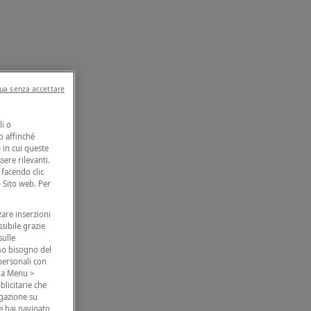
ua senza accettare
li o
to affinché
 in cui queste
sere rilevanti.
facendo clic
o Sito web. Per
zare inserzioni
ssibile grazie
sulle
amo bisogno del
 personali con
o a Menu >
blicitarie che
igazione su
e hai navigato