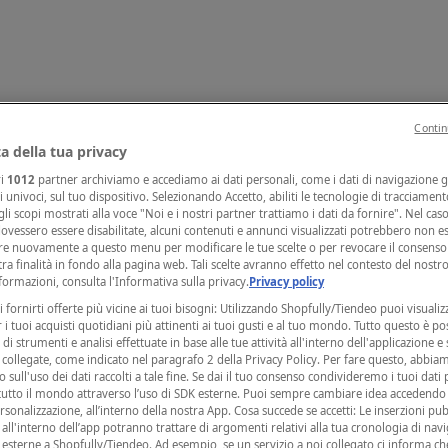
Contin
a della tua privacy
ri
1012
partner archiviamo e accediamo ai dati personali, come i dati di navigazione g
ri univoci, sul tuo dispositivo. Selezionando Accetto, abiliti le tecnologie di tracciamen
li scopi mostrati alla voce "Noi e i nostri partner trattiamo i dati da fornire". Nel caso
ovessero essere disabilitate, alcuni contenuti e annunci visualizzati potrebbero non es
re nuovamente a questo menu per modificare le tue scelte o per revocare il consenso 
tra finalità in fondo alla pagina web. Tali scelte avranno effetto nel contesto del nostr
ormazioni, consulta l'Informativa sulla privacy.
Privacy policy
i fornirti offerte più vicine ai tuoi bisogni: Utilizzando Shopfully/Tiendeo puoi visualiz
r i tuoi acquisti quotidiani più attinenti ai tuoi gusti e al tuo mondo. Tutto questo è po
di strumenti e analisi effettuate in base alle tue attività all'interno dell'applicazione e 
collegate, come indicato nel paragrafo 2 della Privacy Policy. Per fare questo, abbi
 sull'uso dei dati raccolti a tale fine. Se dai il tuo consenso condivideremo i tuoi dati
tutto il mondo attraverso l’uso di SDK esterne. Puoi sempre cambiare idea accedend
rsonalizzazione, all’interno della nostra App. Cosa succede se accetti: Le inserzioni pub
i all'interno dell’app potranno trattare di argomenti relativi alla tua cronologia di nav
esterne a Shopfully/Tiendeo. Ad esempio, se un servizio a noi collegato ci informa ch