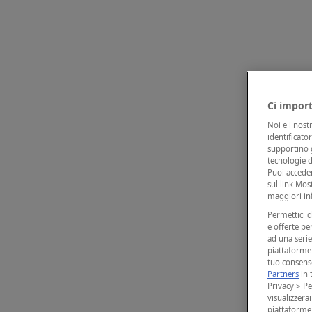
Ci import
Noi e i nost
identificato
supportino g
tecnologie d
Puoi accede
sul link Mos
maggiori inf
Permettici d
e offerte pe
ad una serie 
piattaforme 
tuo consenso
Partners
in 
Privacy > Pe
visualizzera
piattaforme 