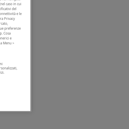
nel caso in cui
ficativi del
nnettività e le
tra Privacy
rcato,
 tue preferenze
p. Cosa
nerici e
o a Menu >
ni
sonalizzati,
zi.