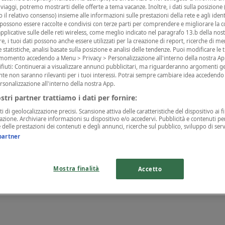
i viaggi, potremo mostrarti delle offerte a tema vacanze. Inoltre, i dati sulla posizione (
 il relativo consenso) insieme alle informazioni sulle prestazioni della rete e agli identi
 possono essere raccolte e condivisi con terze parti per comprendere e migliorare la co
pplicative sulle delle reti wireless, come meglio indicato nel paragrafo 13.b della nos
tre, i tuoi dati possono anche essere utilizzati per la creazione di report, ricerche di me
 e statistiche, analisi basate sulla posizione e analisi delle tendenze. Puoi modificare le
i momento accedendo a Menu > Privacy > Personalizzazione all'interno della nostra Ap
ifiuti: Continuerai a visualizzare annunci pubblicitari, ma riguarderanno argomenti ge
te non saranno rilevanti per i tuoi interessi. Potrai sempre cambiare idea accedend
rsonalizzazione all'interno della nostra App.
ostri partner trattiamo i dati per fornire:
ti di geolocalizzazione precisi. Scansione attiva delle caratteristiche del dispositivo ai fi
icazione. Archiviare informazioni su dispositivo e/o accedervi. Pubblicità e contenuti per
delle prestazioni dei contenuti e degli annunci, ricerche sul pubblico, sviluppo di servi
partner
Mostra finalità
Accetto