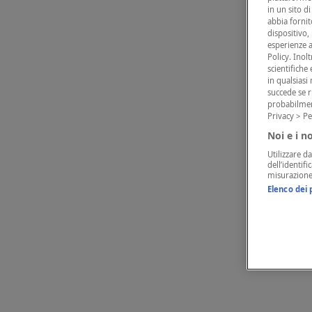
in un sito d
abbia fornito
dispositivo,
esperienze a
Policy. Inol
scientifiche
in qualsias
succede se r
probabilmen
Privacy > Pe
Noi e i n
Utilizzare da
dell’identif
misurazione 
Elenco dei 