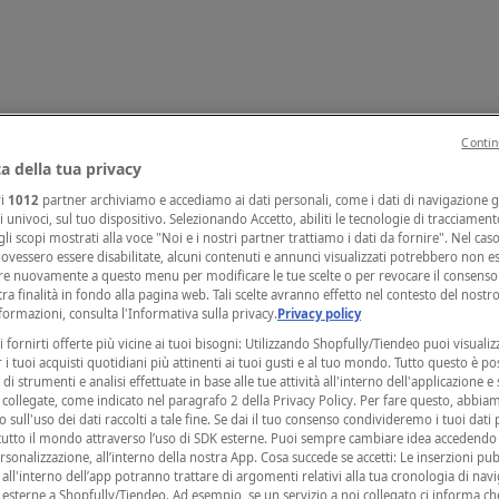
Contin
a della tua privacy
ri
1012
partner archiviamo e accediamo ai dati personali, come i dati di navigazione g
ri univoci, sul tuo dispositivo. Selezionando Accetto, abiliti le tecnologie di tracciamen
li scopi mostrati alla voce "Noi e i nostri partner trattiamo i dati da fornire". Nel caso
ovessero essere disabilitate, alcuni contenuti e annunci visualizzati potrebbero non es
re nuovamente a questo menu per modificare le tue scelte o per revocare il consenso 
tra finalità in fondo alla pagina web. Tali scelte avranno effetto nel contesto del nostr
ormazioni, consulta l'Informativa sulla privacy.
Privacy policy
i fornirti offerte più vicine ai tuoi bisogni: Utilizzando Shopfully/Tiendeo puoi visualiz
r i tuoi acquisti quotidiani più attinenti ai tuoi gusti e al tuo mondo. Tutto questo è po
di strumenti e analisi effettuate in base alle tue attività all'interno dell'applicazione e 
collegate, come indicato nel paragrafo 2 della Privacy Policy. Per fare questo, abbi
 sull'uso dei dati raccolti a tale fine. Se dai il tuo consenso condivideremo i tuoi dati
tutto il mondo attraverso l’uso di SDK esterne. Puoi sempre cambiare idea accedend
rsonalizzazione, all’interno della nostra App. Cosa succede se accetti: Le inserzioni pub
i all'interno dell’app potranno trattare di argomenti relativi alla tua cronologia di nav
esterne a Shopfully/Tiendeo. Ad esempio, se un servizio a noi collegato ci informa ch