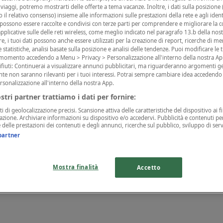
i viaggi, potremo mostrarti delle offerte a tema vacanze. Inoltre, i dati sulla posizione (
 il relativo consenso) insieme alle informazioni sulle prestazioni della rete e agli identi
 possono essere raccolte e condivisi con terze parti per comprendere e migliorare la co
pplicative sulle delle reti wireless, come meglio indicato nel paragrafo 13.b della nos
tre, i tuoi dati possono anche essere utilizzati per la creazione di report, ricerche di me
 e statistiche, analisi basate sulla posizione e analisi delle tendenze. Puoi modificare le
i momento accedendo a Menu > Privacy > Personalizzazione all'interno della nostra Ap
ifiuti: Continuerai a visualizzare annunci pubblicitari, ma riguarderanno argomenti ge
te non saranno rilevanti per i tuoi interessi. Potrai sempre cambiare idea accedend
rsonalizzazione all'interno della nostra App.
ostri partner trattiamo i dati per fornire:
ti di geolocalizzazione precisi. Scansione attiva delle caratteristiche del dispositivo ai fi
icazione. Archiviare informazioni su dispositivo e/o accedervi. Pubblicità e contenuti per
delle prestazioni dei contenuti e degli annunci, ricerche sul pubblico, sviluppo di servi
partner
Mostra finalità
Accetto