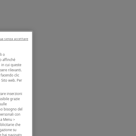
ua senza accettare
li o
to affinché
 in cui queste
sere rilevanti.
facendo clic
o Sito web. Per
zare inserzioni
ssibile grazie
sulle
amo bisogno del
 personali con
o a Menu >
blicitarie che
igazione su
e hai navigato