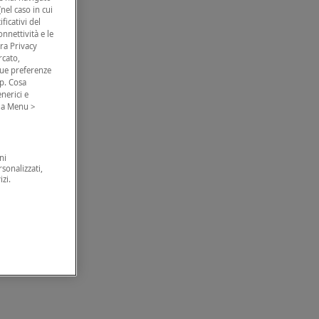
nel caso in cui
ficativi del
nnettività e le
tra Privacy
rcato,
 tue preferenze
p. Cosa
nerici e
o a Menu >
ni
sonalizzati,
zi.