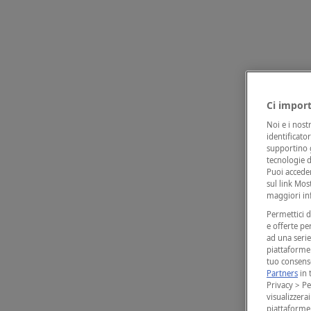
Ci import
Noi e i nost
identificato
supportino g
tecnologie d
Puoi accede
sul link Mos
maggiori inf
Permettici d
e offerte pe
ad una serie 
piattaforme 
tuo consenso
Partners
in 
Privacy > Pe
visualizzera
piattaforme 