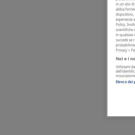
in un sito d
abbia fornito
dispositivo,
esperienze a
Policy. Inol
scientifiche
in qualsias
succede se r
probabilmen
Privacy > Pe
Noi e i n
Utilizzare da
dell’identif
misurazione 
Elenco dei 