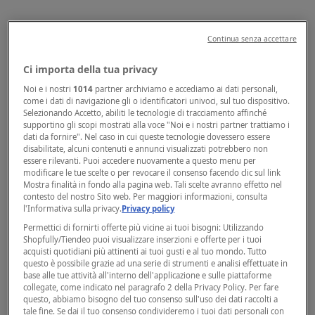
Continua senza accettare
Ci importa della tua privacy
Noi e i nostri
1014
partner archiviamo e accediamo ai dati personali,
come i dati di navigazione gli o identificatori univoci, sul tuo dispositivo.
Selezionando Accetto, abiliti le tecnologie di tracciamento affinché
supportino gli scopi mostrati alla voce "Noi e i nostri partner trattiamo i
dati da fornire". Nel caso in cui queste tecnologie dovessero essere
disabilitate, alcuni contenuti e annunci visualizzati potrebbero non
essere rilevanti. Puoi accedere nuovamente a questo menu per
modificare le tue scelte o per revocare il consenso facendo clic sul link
Mostra finalità in fondo alla pagina web. Tali scelte avranno effetto nel
contesto del nostro Sito web. Per maggiori informazioni, consulta
l'Informativa sulla privacy.
Privacy policy
Permettici di fornirti offerte più vicine ai tuoi bisogni: Utilizzando
Shopfully/Tiendeo puoi visualizzare inserzioni e offerte per i tuoi
acquisti quotidiani più attinenti ai tuoi gusti e al tuo mondo. Tutto
questo è possibile grazie ad una serie di strumenti e analisi effettuate in
base alle tue attività all'interno dell'applicazione e sulle piattaforme
collegate, come indicato nel paragrafo 2 della Privacy Policy. Per fare
questo, abbiamo bisogno del tuo consenso sull'uso dei dati raccolti a
tale fine. Se dai il tuo consenso condivideremo i tuoi dati personali con