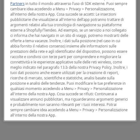
Partners
in tutto il mondo attraverso l’uso di SDK esterne. Puoi sempre
cambiare idea accedendo a Menu > Privacy > Personalizzazione,
all’interno della nostra App. Cosa succede se accetti: Le inserzioni
pubblicitarie che visualizzerai all'interno dell’app potranno trattare di
argomenti relativi alla tua cronologia di navigazione su piattaforme
esterne a Shopfully/Tiendeo. Ad esempio, se un servizio a noi collegato
ci informa che hai navigato in un sito di viaggi, potremo mostrarti delle
offerte a tema vacanze. Inoltre, i dati sulla posizione (nel caso in cui
abbia fornito il relativo consenso) insieme alle informazioni sulle
prestazioni della rete e agli identificativi del dispositivo, possono essere
raccolte e condivisi con terze parti per comprendere e migliorare la
connettività e le esperienze applicative sulle delle reti wireless, come
meglio indicato nel paragrafo 13.b della nostra Privacy Policy. Inoltre, i
tuoi dati possono anche essere utilizzati per la creazione di report,
ricerche di mercato, scientifiche e statistiche, analisi basate sulla
posizione e analisi delle tendenze. Puoi modificare le tue preferenze in
qualsiasi momento accedendo a Menu > Privacy > Personalizzazione
all'interno della nostra App. Cosa succede se rifiuti: Continuerai a
visualizzare annunci pubblicitari, ma riguarderanno argomenti generici
e probabilmente non saranno rilevanti per i tuoi interessi. Potrai
sempre cambiare idea accedendo a Menu > Privacy > Personalizzazione
all'interno della nostra App.
Noi e i nostri partner trattiamo i dati per fornire:
Utilizzare dati di geolocalizzazione precisi. Scansione attiva delle
caratteristiche del dispositivo ai fini dell’identificazione. Archiviare